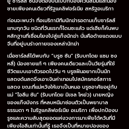
ยู ชาร์ลส์ ซันจึงต้องบินไปปกป้องควีนส์มัมและน้อง
ชายเพียงคนเดียวที่รัฐแคลิฟอร์เนีย สหรัฐอเมริกา
ก่อนจะพบว่า ที่อเมริกามีทีมนักฆ่ารอตามเก็บชาร์ลส์
แทบทุกวัน ชนิดที่วันแรกก็โดนซะแล้ว แต่เฮียก็ค้นพบ
หลักฐานที่เชื่อมโยงไปสู่แก๊งนักฆ่า นั่นคือด้ายแดงแบบ
จีนที่อยู่บนร่างกายของเหล่านักฆ่า
เมื่อชาร์ลส์ได้พบกับ “บรูซ ซัน” (รับบทโดย แซม ซง
หลี่) น้องชายแท้ ๆ เพียงคนเดียวและเป็นวัยรุ่นที่ใช้
ชีวิตแบบเอาตัวรอดไปวัน ๆ บรูซฝันอยากเป็นนัก
แสดงด้นสดจึงเอาเงินค่าเทอมไปสมัครคอร์สการ
แสดง ขณะที่แม่หวังให้เขาเป็นหมอ บรูซอาศัยอยู่กับ
แม่ “ไอลีน ซัน” (รับบทโดย มิเชล โหย่ว) นายหญิง
ของแก๊งมังกร ที่หลบหนีมาซ่อนตัวเป็นพยาบาล
ธรรมดา ๆ ในรัฐแคลิฟอร์เนีย อเมริกา เพื่อปกป้องบ
รูซและความลับสุดยอดแห่งวงการมาเฟียไต้หวันที่มี
เพียงไอลีนเท่านั้นที่รู้ เธอจึงเป็นที่หมายปองของ