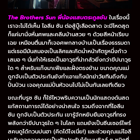
The Brothers Sun พี่น้องแสบตระกูลซัน
ในเรื่องนี้
เราจะไม่ได้เห็น ไอลีน ซัน ต่อสู้บู๊เลือดสาด จะมีโหดสุด
ก็แค่มานั่งหั่นศพและคลีนบ้านสวย ๆ ด้วยสีหน้าเรียบ
เฉย เหมือนตื่นมาก็เจอศพกลางบ้านเป็นเรื่องธรรมดา
แต่เธอมีมันสมองเป็นเลิศและคิดนำหน้าศัตรูหนึ่งก้าว
เสมอ ๆ นั่นทำให้เธอเป็นอาวุธที่น่ากลัวยิ่งกว่าขีปนาวุธ
ใด ๆ สำหรับแก๊งมาเฟียและฝั่งตรงข้าม ขนาดคุณแม่
ถูกจับเป็นตัวประกันยังทำเอาแก๊งนักฆ่าวัยทีนถึงกับ
ปั่นป่วน เจอคุณแม่ปั่นหัวจนไปไม่เป็นกันเลยทีเดียว
ขณะที่บรูซ ซัน ก็ใช้ไหวพริบความเป็นนักแสดงด้นสด
แก้สถานการณ์ได้อย่างน่าสนใจ รวมถึงฉากที่ไอลีน
ซัน ถูกจับเป็นตัวประกัน เขารู้จักหยิบยืมอาวุธที่ทรง
พลังกว่าขีปนาวุธใด ๆ ในโลก แถมยังเป็นซีนเซอร์ไพร์
สคนดูได้กวนปนฮา (คิดได้ไงเนี่ย!) และช่วยคุณแม่ไอลี