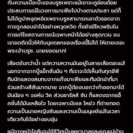
กับความเบ๊อะบ๊ะของบรูซเพราะแม้เขาจะดูอ่อนด้อย
ประสบการณ์ในวงการมาเฟียไปบ้างตามประสา แต่ก็
ไม่ได้ดูน่าหงุดหงิดเพราะบรูซสามารถเอาตัวรอดจาก
การถูกลอบฆ่าได้อย่างหวุดหวิด ทั้งยังมีไหวพริบใน
การแก้ไขสถานการณ์เฉพาะหน้าได้อย่างสุดกวน จน
เราอดดีดนิ้วให้กับมุขตลกของเรื่องนี้ไม่ได้ ให้ตายเถอะ
พระเจ้าบรูซ…นายยอดมาก!
เลือดข้นกว่าน้ำ แต่ความหวานมันอยู่ในสายเลือดฮะแม่!
นอกจากฉากบู๊แอ็กชั่นมัน ๆ ที่เราจะได้เห็นกันทุกอีพี
ทีมนักแสดงสมทบจากแก๊งมาเฟียและทีมนักฆ่าที่มา
ร่วมสร้างสีสันมากมาย ฉากบู๊ต้องบอกว่าทำออกมาได้
มันน้อง ๆ จอห์น วิค ส่วนชาร์ลส์ ซัน ก็แสดงฉากแอ็
คชั่นได้มันเหลือใจ โดยเฉพาะมิเชล โหย่ว ที่ถ่ายทอด
ความเป็นนายหญิงซันและความเป็นมนุษย์แม่ในเวลา
เดียวกันได้อย่างอบอุ่น
แม้ฉากหน้าไอลีนจะใช้ชีวิตเป็นพยาบาลและคุณแม่บ้าน