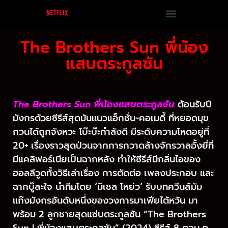
The Brothers Sun พี่น้อง
แสบตระกูลซัน
The Brothers Sun พี่น้องแสบตระกูลซัน
ต้อนรับปี
มังกรด้วยซีรีส์สุดมันแนวแอ็กชั่น-คอเมดี้ ที่หยอดมุข
กวนได้ถูกจังหวะ โบ๊ะบ๊ะกำลังดี มีระดับความโหดอยู่ที่
20+ เรื่องราวสุดป่วนจากการกวาดล้างจักรวาลอั้งยี่ที่
มีแคลิฟอร์เนียเป็นฉากหลัง ทำให้ซีรีส์มีกลิ่นไอของ
ฮอลลีวูดทั้งวิธีเล่าเรื่อง การตัดต่อ เพลงประกอบ และ
ฉากบู๊สะใจ นำทีมโดย ‘มิเชล โหย่ว’ รับบทควีนส์มัม
แก๊งมังกรอันดับหนึ่งของวงการมาเฟียไต้หวัน มา
พร้อม 2 ลูกชายสุดแซ่บตระกูลซัน “The Brothers