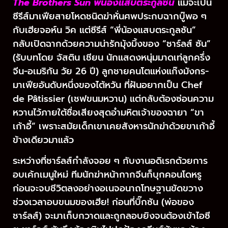
The Brothers Sun พี่น้องแสบตระกูลซัน
แม้จะเป็น
ซีรีส์มาเฟียสายโหดชนิดฆ่าหั่นศพประกบฉากบู๊พอ ๆ
กับเฮียจอห์น วิค แต่ซีรีส์ “พี่น้องแสบตระกูลซัน”
กลับเปิดฉากด้วยความน่ารักมุ้งมิ้งของ “ชาร์ลส์ ซัน”
(รับบทโดย จัสติน เชียน นักแสดงหนุ่มมาดเท่ลูกครึ่ง
จีน-อเมริกัน วัย 26 ปี) ลูกชายคนโตแห่งแก๊งมังกร-
มาเฟียอันดับหนึ่งของไต้หวัน ที่ฝันอยากเป็น Chef
de Pâtissier (เชฟขนมหวาน) แต่กลับต้องซ่อนความ
หวานไว้ภายใต้ชื่อเสียงสุดอำมหิตเจ้าของฉายา “ขา
เก้าอี้” เพราะสมัยเด็กเขาเคยสังหารนักฆ่าด้วยขาเก้าอี้
ข้างเดียวมาแล้ว
ระหว่างที่ชาร์ลส์กำลังจอย ๆ กับงานอดิเรกด้วยการ
อบเค้กเมนูใหม่ ทีมนักฆ่าหน้ากากจีนก็บุกคอนโดหรู
ก่อนจะจบชีวิตลงอย่างอเนจอนาถโทษฐานขัดขวาง
ช่วงเวลาอบขนมของเฮีย! ก่อนที่บิ๊กซัน (พ่อของ
ชาร์ลส์) จะมาเก็บกวาดและถูกลอบยิงจนต้องเข้าไอซี