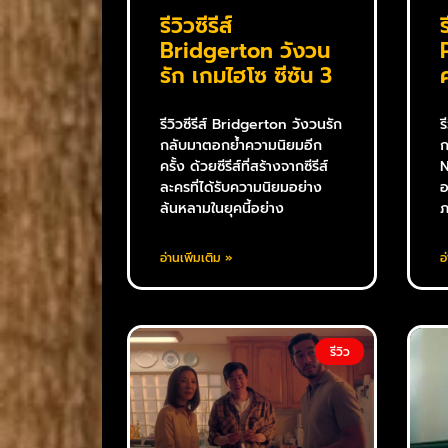
รีวิวซีรีส์
Bridgerton วังวน
รัก เกมไฮโซ ซีซัน 3
รีวิวซีรีส์ Bridgerton วังวนรัก
ร
กลับมาตอกย้ำความนิยมอีก
ก
ครั้ง ด้วยซีรีส์ที่สร้างจากซีรีส์
N
ละครที่ได้รับความนิยมอย่าง
อ
ล้นหลามในยุคนี้อย่าง
ภ
อ่านเพิ่มเติม »
อ
รีวิว