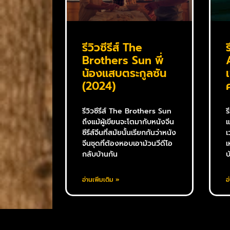
รีวิวซีรีส์ The
Brothers Sun พี่
น้องแสบตระกูลซัน
(2024)
รีวิวซีรีส์ The Brothers Sun
ร
ถึงแม้ผู้เขียนจะโตมากับหนังจีน
แ
ซีรีส์จีนที่สมัยนั้นเรียกกันว่าหนัง
เ
จีนชุดที่ต้องหอบเอาม้วนวีดีโอ
เ
กลับบ้านกัน
บ
อ่านเพิ่มเติม »
อ