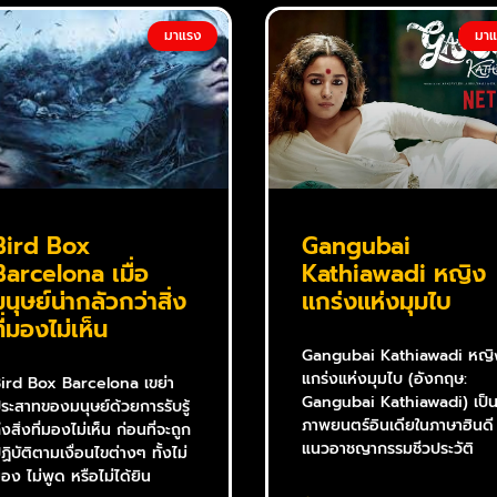
มาแรง
มา
Bird Box
Gangubai
Barcelona เมื่อ
Kathiawadi หญิง
มนุษย์น่ากลัวกว่าสิ่ง
แกร่งแห่งมุมไบ
ที่มองไม่เห็น
Gangubai Kathiawadi หญิ
แกร่งแห่งมุมไบ (อังกฤษ:
ird Box Barcelona เขย่า
Gangubai Kathiawadi) เป็
ระสาทของมนุษย์ด้วยการรับรู้
ภาพยนตร์อินเดียในภาษาฮินดี
ึงสิ่งที่มองไม่เห็น ก่อนที่จะถูก
แนวอาชญากรรมชีวประวัติ
ฏิบัติตามเงื่อนไขต่างๆ ทั้งไม่
อง ไม่พูด หรือไม่ได้ยิน