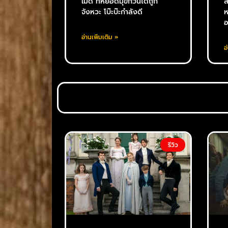
เมดี้ ที่หยอดมุขกวนได้ถูก
ส
จังหวะ โบ๊ะบ๊ะกำลังดี
ห
อ
อ่านเพิ่มเติม »
อ
รีวิว