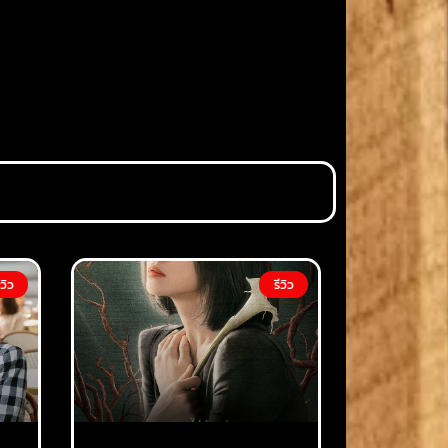
ีวิว
รีวิว