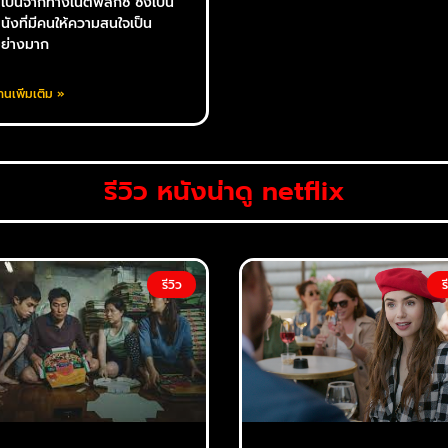
เปนจากทางเน็ตฟลิกซ์ ซึ่งเป็น
นังที่มีคนให้ความสนใจเป็น
ย่างมาก
่านเพิ่มเติม »
รีวิว หนังน่าดู netflix
รีวิว
ร