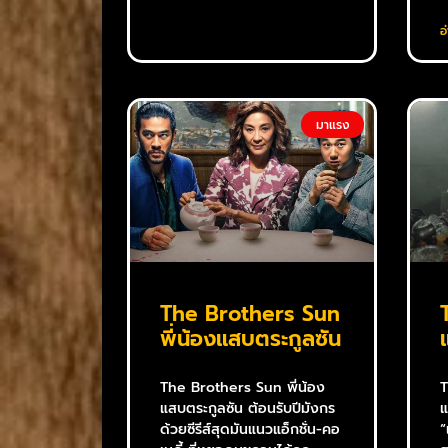
อ
มาแรง
The Brothers Sun
พี่น้องแสบตระกูลซัน
The Brothers Sun พี่น้อง
T
แสบตระกูลซัน ต้อนรับปีมังกร
แ
ด้วยซีรีส์สุดมันแนวแอ็กชั่น-คอ
“