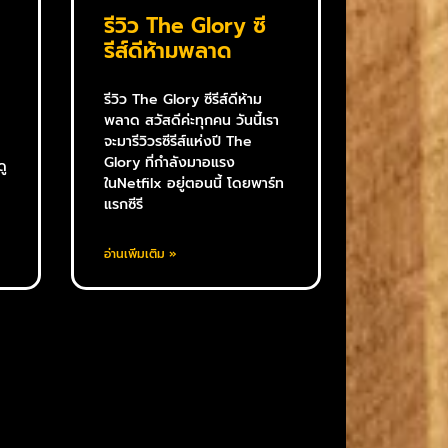
รีวิว The Glory ซี
รีส์ดีห้ามพลาด
รีวิว The Glory ซีรีส์ดีห้าม
พลาด สวัสดีค่ะทุกคน วันนี้เรา
จะมารีวิวรซีรีส์แห่งปี The
Glory ที่กำลังมาอแรง
ดู
ในNetfilx อยู่ตอนนี้ โดยพาร์ท
แรกซีรี
อ่านเพิ่มเติม »