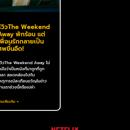
รีวิวThe Weekend
Away พักร้อน แต่
เพื่อนรักกลายเป็น
ศพขึ้นอืด!
ีวิวThe Weekend Away ไม่
น่ใจว่าเป็นหนังที่มาถูกที่ถูก
วลา สอดคล้องไปกับ
หตุการณ์สะเทือนขวัญในข่าว
้านเราช่วงนี้หรือเปล่า
่านเพิ่มเติม »