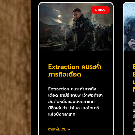
มาแรง
Extraction คนระห่ำ
ภารกิจเดือด
Extraction คนระห่ำภารกิจ
เดือด อามีร์ อาซิฟ เจ้าพ่อค้ายา
อันดับหนึ่งของบังกลาเทศ
B
มีชื่อเล่นว่า ปาโบล เอสโกบาร์
ป
แห่งบังกลาเทศ
ถ
ป
ม
อ่านเพิ่มเติม »